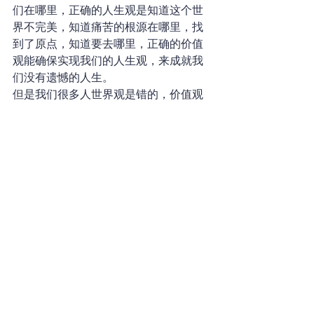
们在哪里，正确的人生观是知道这个世
界不完美，知道痛苦的根源在哪里，找
到了原点，知道要去哪里，正确的价值
观能确保实现我们的人生观，来成就我
们没有遗憾的人生。
但是我们很多人世界观是错的，价值观
是错的，人生观也是错的，所以很多人
虽然读了万卷书、行了万里路、做了很
多事却都没有用，因为没有基本的常
识，不懂是非善恶，书也白读，路也白
行，事也白做，并没有给这个世界带来
任何意义，反倒让这个世界更污浊、更
龌龊，让子孙后代的环境更恶劣。
人生在世两个目的，一个是让自己的灵
魂更纯洁，另一个是让这个社会变的更
完美，让自己的存在有意义，而拥有正
确的三观才有达成这样目的的可能。