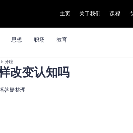
主页
关于我们
课程
思想
职场
教育
8 分鐘
样改变认知吗
播答疑整理