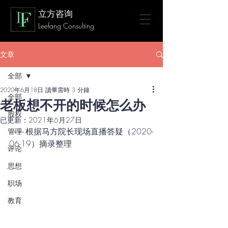
立方咨询
Leefang Consulting
文章
全部
2020年6月18日
讀畢需時 3 分鐘
全部
老板想不开的时候怎么办
股权
已更新：
2021年6月27日
——根据马方院长现场直播答疑（2020-
管理
06-19）摘录整理
评论
思想
职场
教育