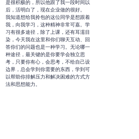
是很积极的，所以他跟了我一段时间以
后，活明白了，现在企业做的很好。
我知道想给我拎包的这位同学是想跟着
我，向我学习，这种精神非常可嘉。学
习有很多途径，除了上课，还有耳濡目
染，今天我在这里和你们聊天互动、回
答你们的问题也是一种学习。无论哪一
种途径，最关键的是你要学会独立思
考，只要你有心，会思考，不给自己设
边界，总会学到你需要的东西，学到可
以帮助你排解压力和解决困难的方式方
法和思想能力。
做企业，没有谁比谁容易，也许很多的
老板处境还不如你，比你还孤独，还悲
哀。孤独和悲哀是老板注定要面对和担
当的，只有走出去，多学习，扩大自己
的认知边界，开阔自己的视野，便不会
再有困难和麻烦让你想不开。
管理
直播摘录