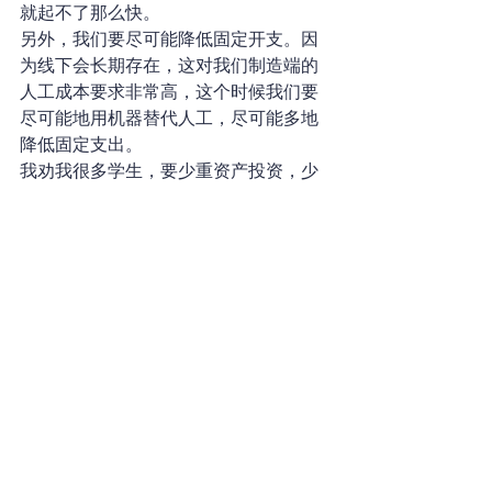
就起不了那么快。
另外，我们要尽可能降低固定开支。因
为线下会长期存在，这对我们制造端的
人工成本要求非常高，这个时候我们要
尽可能地用机器替代人工，尽可能多地
降低固定支出。
我劝我很多学生，要少重资产投资，少
建工厂，最好是通过整合供应链让别人
做工厂，你只做组装，甚至组装也让别
人做。但是，我们很多人老认为自己比
别人做得好，对别人不放心。这其实只
能说明一个问题，我们的供应链管理有
问题。人家通用飞机制造厂，发动机都
敢采购，很多做电脑的，芯片都能采
购，我们的东西就不能采购吗？
也有很多学生问，能不能利用这个机会
大举扩张，利用招商引资投资建工厂，
我不建议这么干，我建议让别人干。
因为我本身是研究股权的，我的一个基