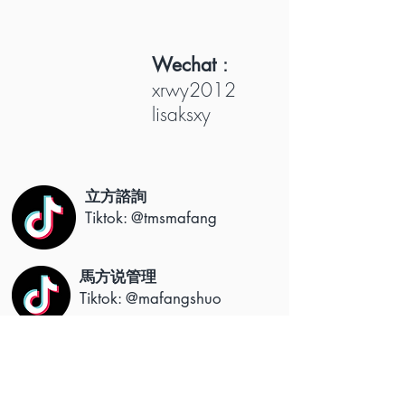
Wechat
：
xrwy2012
lisaksxy
立方諮詢
Tiktok: @tmsmafang
馬方说管理
Tiktok: @mafangshuo