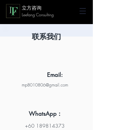
立方咨询
Leefang Consulting
联系我们
Email:
mp8010806@gmail.com
​WhatsApp：
+60 189814373