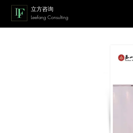
立方咨询
Leefang Consulting